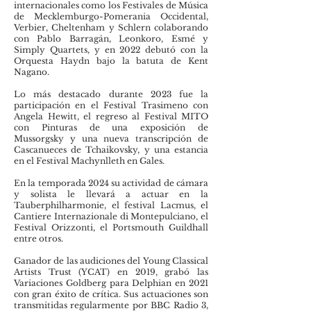
internacionales como los Festivales de Música
de Mecklemburgo-Pomerania Occidental,
Verbier, Cheltenham y Schlern colaborando
con Pablo Barragán, Leonkoro, Esmé y
Simply Quartets, y en 2022 debutó con la
Orquesta Haydn bajo la batuta de Kent
Nagano.
Lo más destacado durante 2023 fue la
participación en el Festival Trasimeno con
Angela Hewitt, el regreso al Festival MITO
con Pinturas de una exposición de
Mussorgsky y una nueva transcripción de
Cascanueces de Tchaikovsky, y una estancia
en el Festival Machynlleth en Gales.
En la temporada 2024 su actividad de cámara
y solista le llevará a actuar en la
Tauberphilharmonie, el festival Lacmus, el
Cantiere Internazionale di Montepulciano, el
Festival Orizzonti, el Portsmouth Guildhall
entre otros.
Ganador de las audiciones del Young Classical
Artists Trust (YCAT) en 2019, grabó las
Variaciones Goldberg para Delphian en 2021
con gran éxito de crítica. Sus actuaciones son
transmitidas regularmente por BBC Radio 3,