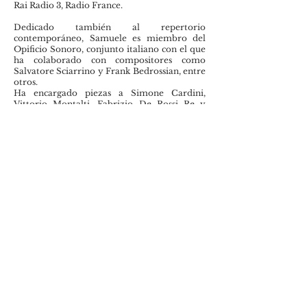
Rai Radio 3, Radio France.
Dedicado también al repertorio
contemporáneo, Samuele es miembro del
Opificio Sonoro, conjunto italiano con el que
ha colaborado con compositores como
Salvatore Sciarrino y Frank Bedrossian, entre
otros.
Ha encargado piezas a Simone Cardini,
Vittorio Montalti, Fabrizio De Rossi Re y
Domenico Turi.
En 2022, junto con Tabea Debus, creó un
espectáculo musical "Rotations" para Music in
the Round en Sheffield.
Samuele ha dado conciertos por toda Europa,
en la Sala de Conciertos Snape Maltings de
Aldeburgh, la Società dei Concerti, Amici
della Musica di Firenze, Cité de la Danse et la
Musique (Estrasburgo), Festival Nuova
Consonanza, Amici della Musica di Padova,
entre otros. Como solista ha tocado con la
Orquesta Estatal del Hermitage de San
Petersburgo, I Virtuosi Italiani y el Cuarteto
Fonè. En 2022 realizó una gira por Colombia
invitado por el Banco de La República.
Entre sus galardones destacan el primer