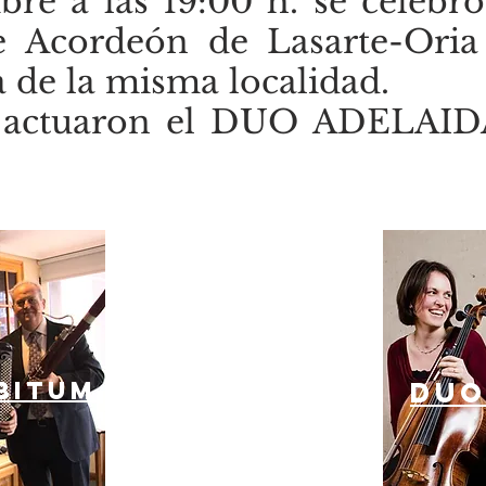
re a las 19:00 h. se celebró
e Acordeón de Lasarte-Oria
de la misma localidad.
n actuaron el DUO ADELAI
IBITUM
DU