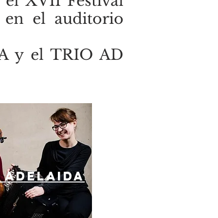
 el XVII Festival
 en el auditorio
DA y el TRIO AD
O
ADELAIDA