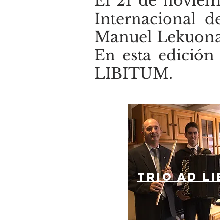
El 21 de noviemb
Internacional d
Manuel Lekuona 
En esta edició
LIBITUM.
TRIO AD L