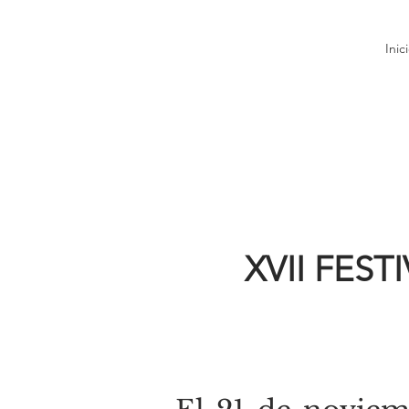
Inic
XVII FES