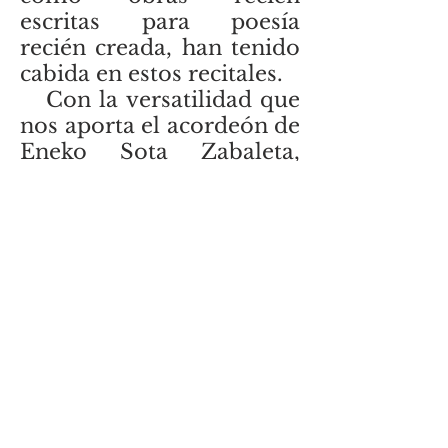
escritas para poesía
recién creada, han tenido
cabida en estos recitales.
Con la versatilidad que
nos aporta el acordeón de
Eneko Sota Zabaleta,
abordamos hoy un
repertorio que, adelante
hacia atrás en la historia,
nos lleva del más puro
clasicismo francés de Jean
Baptiste Bréval a la calma
y frescor del "Gigante del
Barroco", Georg Friedrich
Händel y que esperamos
sea de su agrado.
Trío "Ad líbitum"